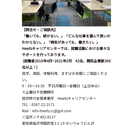
【問合せ・ご相談先】
「働いても、続かない。」「どんな仕事を選んで良いか
わからない。」「病気があっても、働きたい。」
Hearts
キャリアセンターでは、就職活動における様々な
サポートを行っております。
(
就職者
2018
年
4
月
~2021
年
3
月
62
名、開拓企業数
300
社以上！
)
見学、相談、体験利用、まずはお気軽にご相談くださ
い。
9：00～16:30 平日月曜日～金曜日（土日休み）
＊土曜日不定期開所
就労移行支援事業所 Heartsキャリアセンター
TEL：0587-22-2171
Mail：info-hearts.cc@gol.com
＜住所＞〒492-8137
愛知県稲沢市国府宮3-1-19 せいりゅうビル2F