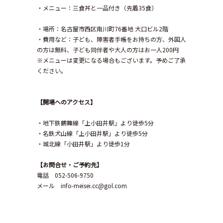
・メニュー：三食丼と一品付き（先着35食）
・場所：名古屋市西区南川町76番地 大口ビル2階
・費用など：子ども、障害者手帳をお持ちの方、外国人
の方は無料、子ども同伴者や大人の方はお一人200円
※メニューは変更になる場合もございます。予めご了承
ください。
【開場へのアクセス】
・地下鉄鶴舞線「上小田井駅」より徒歩5分
・名鉄犬山線「上小田井駅」より徒歩5分
・城北線「小田井駅」より徒歩1分
【お問合せ・ご予約先】
電話 052-506-9750
メール info-meisei.cc@gol.com