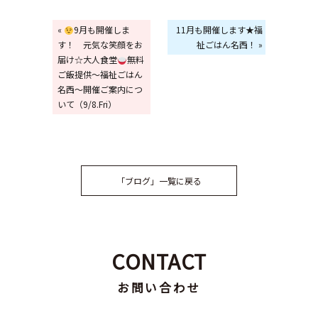
«
9月も開催しま
11月も開催します★福
す！ 元気な笑顔をお
祉ごはん名西！ »
届け☆大人食堂
無料
ご飯提供～福祉ごはん
名西～開催ご案内につ
いて（9/8.Fri）
「ブログ」一覧に戻る
CONTACT
お問い合わせ