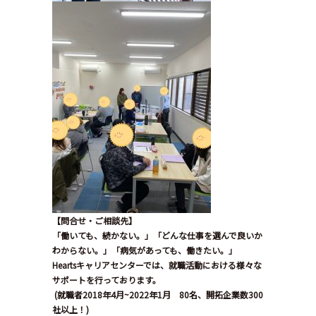
【問合せ・ご相談先】
「働いても、続かない。」「どんな仕事を選んで良いか
わからない。」「病気があっても、働きたい。」
Hearts
キャリアセンターでは、就職活動における様々な
サポートを行っております。
(
就職者
2018
年
4
月
~2022
年
1
月
80
名、開拓企業数
300
社以上！
)