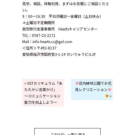
見学、相談、体験利用、まずはお気軽にご相談くださ
い。
9：00～16:30 平日月曜日～金曜日（土日休み）
＊土曜日不定期開所
就労移行支援事業所 Heartsキャリアセンター
TEL：0587-22-2171
Mail：info-hearts.cc@gol.com
＜住所＞〒492-8137
愛知県稲沢市国府宮3-1-19 せいりゅうビル2F
« SSTカリキュラム「あ
庄内緑地公園でお花
たたかい言葉かけ」
見レクリエーション
～コミュニケーション
»
能力を向上しよう～
「ブログ」一覧に戻る