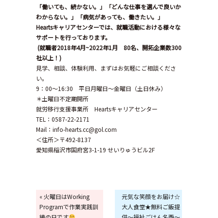
「働いても、続かない。」「どんな仕事を選んで良いか
わからない。」「病気があっても、働きたい。」
Hearts
キャリアセンターでは、就職活動における様々な
サポートを行っております。
(
就職者
2018
年
4
月
~2022
年
1
月
80
名、開拓企業数
300
社以上！
)
見学、相談、体験利用、まずはお気軽にご相談くださ
い。
9：00～16:30 平日月曜日～金曜日（土日休み）
＊土曜日不定期開所
就労移行支援事業所 Heartsキャリアセンター
TEL：0587-22-2171
Mail：info-hearts.cc@gol.com
＜住所＞〒492-8137
愛知県稲沢市国府宮3-1-19 せいりゅうビル2F
« 火曜日はWorking
元気な笑顔をお届け☆
Programで作業実践訓
大人食堂★無料ご飯提
練の日です
供～福祉ごはん名西～