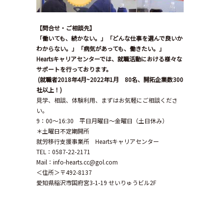
【問合せ・ご相談先】
「働いても、続かない。」「どんな仕事を選んで良いか
わからない。」「病気があっても、働きたい。」
Hearts
キャリアセンターでは、就職活動における様々な
サポートを行っております。
(
就職者
2018
年
4
月
~2022
年
1
月
80
名、開拓企業数
300
社以上！
)
見学、相談、体験利用、まずはお気軽にご相談くださ
い。
9：00～16:30 平日月曜日～金曜日（土日休み）
＊土曜日不定期開所
就労移行支援事業所 Heartsキャリアセンター
TEL：0587-22-2171
Mail：info-hearts.cc@gol.com
＜住所＞〒492-8137
愛知県稲沢市国府宮3-1-19 せいりゅうビル2F