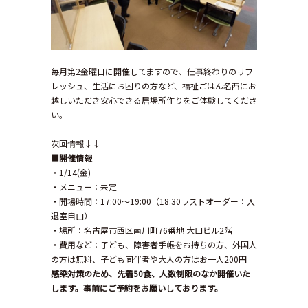
毎月第2金曜日に開催してますので、仕事終わりのリフ
レッシュ、生活にお困りの方など、福祉ごはん名西にお
越しいただき安心できる居場所作りをご体験してくださ
い。
次回情報↓↓
■開催情報
・1/14(金)
・メニュー：未定
・開場時間：17:00〜19:00（18:30ラストオーダー：入
退室自由）
・場所：名古屋市西区南川町76番地 大口ビル2階
・費用など：子ども、障害者手帳をお持ちの方、外国人
の方は無料、子ども同伴者や大人の方はお一人200円
感染対策のため、先着50食、人数制限のなか開催いた
します。事前にご予約をお願いしております。