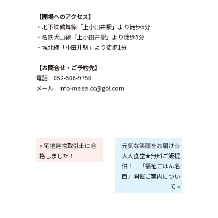
【開場へのアクセス】
・地下鉄鶴舞線「上小田井駅」より徒歩5分
・名鉄犬山線「上小田井駅」より徒歩5分
・城北線「小田井駅」より徒歩1分
【お問合せ・ご予約先】
電話 052-506-9750
メール info-meisei.cc@gol.com
« 宅地建物取引士に合
元気な笑顔をお届け☆
格しました！
大人食堂★無料ご飯提
供！ 「福祉ごはん名
西」開催ご案内につい
て »