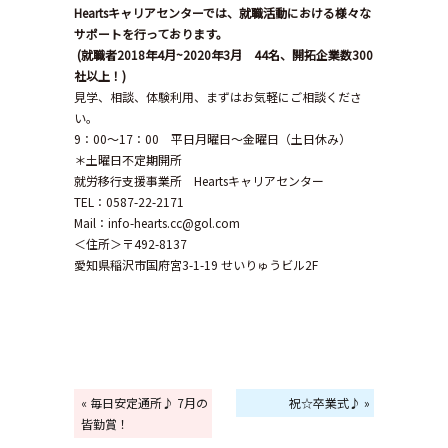
Hearts
キャリアセンターでは、就職活動における様々な
サポートを行っております。
(
就職者
2018
年
4
月
~2020
年
3
月
44
名、開拓企業数
300
社以上！
)
見学、相談、体験利用、まずはお気軽にご相談くださ
い。
9：00～17：00 平日月曜日～金曜日（土日休み）
＊土曜日不定期開所
就労移行支援事業所 Heartsキャリアセンター
TEL：0587-22-2171
Mail：info-hearts.cc@gol.com
＜住所＞〒492-8137
愛知県稲沢市国府宮3-1-19 せいりゅうビル2F
« 毎日安定通所♪ 7月の
祝☆卒業式♪ »
皆勤賞！