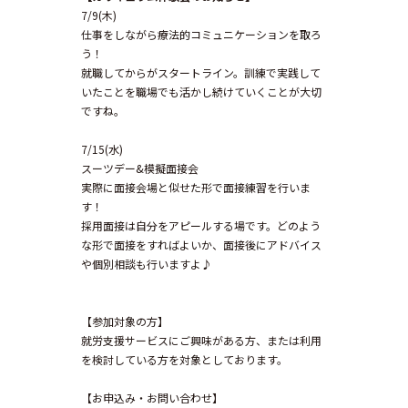
7/9(木)
仕事をしながら療法的コミュニケーションを取ろ
う！
就職してからがスタートライン。訓練で実践して
いたことを職場でも活かし続けていくことが大切
ですね。
7/15(水)
スーツデー&模擬面接会
実際に面接会場と似せた形で面接練習を行いま
す！
採用面接は自分をアピールする場です。どのよう
な形で面接をすればよいか、面接後にアドバイス
や個別相談も行いますよ♪
【参加対象の方】
就労支援サービスにご興味がある方、または利用
を検討している方を対象としております。
【お申込み・お問い合わせ】