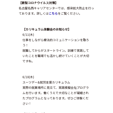
【新型コロナウイルス対策】
名古屋名西キャリアセンターでは、感染拡大防止を行っ
ております。詳しくは
こちら
をご覧ください。
【カ
リキュラム体験会のお知らせ】
6/11(木)
仕事をしながら療法的コミュニケーションを取ろ
う！
就職してからがスタートライン。訓練で実践して
いたことを職場でも活かし続けていくことが大切
ですね。
6/18(木)
スーツデー&就労支援カリキュラム
実際の就業場所に見立て、実践模擬会社プログラ
ムを行います。働くうえで大切なことが凝縮され
たプログラムとなっております。ぜひご体験くだ
さい！