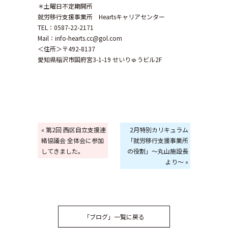
＊土曜日不定期開所
就労移行支援事業所 Heartsキャリアセンター
TEL：0587-22-2171
Mail：info-hearts.cc@gol.com
＜住所＞〒492-8137
愛知県稲沢市国府宮3-1-19 せいりゅうビル2F
« 第2回 西区自立支援連
2月特別カリキュラム
絡協議会 全体会に参加
「就労移行支援事業所
してきました。
の役割」～丸山施設長
より～ »
「ブログ」一覧に戻る