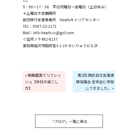
い。
9：00～17：00 平日月曜日～金曜日（土日休み）
＊土曜日不定期開所
就労移行支援事業所 Heartsキャリアセンター
TEL：0587-22-2171
Mail：info-hearts.cc@gol.com
＜住所＞〒492-8137
愛知県稲沢市国府宮3-1-19 せいりゅうビル2F
« 映画鑑賞でリフレッ
第2回 西区自立支援連
シュ【休日の過ごし
絡協議会 全体会に参加
方】
してきました。 »
「ブログ」一覧に戻る