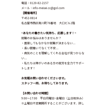
電話：0120-82-2157
メール：info-meisei.cc@gol.com
【開催場所】
〒452-0814
名古屋市西区南川町76番地 大口ビル2階
~あなたの働きたい気持ち、応援します！~
就職のお悩みはありませんか？
・面接してもなかなか就職が決まらない....
・長い間働いてなくて不安....
・病気のことを理解してくれる会社が見つからな
い....
・私たちは障がいのある方の就労を全力でサポー
トします！
お気軽お問い合わせくださいませ。
スタッフ一同、お待ちしております。
【お問い合わせ時間】
9:00～17:00 平日月曜日~金曜日（土日祝休み）
※土曜日不定期開所することがございます、詳し