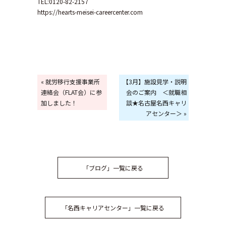
TEL:0120-82-2157
https://hearts-meisei-careercenter.com
« 就労移行支援事業所
【3月】施設見学・説明
連絡会（FLAT会）に参
会のご案内 ＜就職相
加しました！
談★名古屋名西キャリ
アセンター＞ »
「ブログ」一覧に戻る
「名西キャリアセンター」一覧に戻る