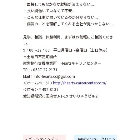
・面接してもなかなか就職が決まらない....
・長い間働いていなくて不安....
・どんな仕事が向いているのか分からない....
・病気のことを理解してくれる会社が見つからない....
見学、相談、体験利用、まずはお気軽にご相談くださ
い。
9：00～17：00 平日月曜日～金曜日（土日休み）
＊土曜日不定期開所
就労移行支援事業所 Heartsキャリアセンター
TEL：0587-22-2171
Mail：info-hearts.cc@gol.com
＜ホームページ＞
http://hearts-careercenter.com/
＜住所＞〒492-8137
愛知県稲沢市国府宮3-1-19 せいりゅうビル2F
« バレンタインデー
中村メンタルクリニッ