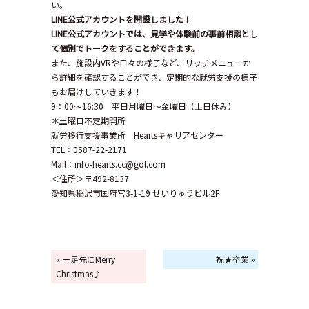
い。
LINE
公式アカウントを開設しました！
LINE
公式アカウントでは、見学や体験前の事前相談とし
て個別でトークをすることができます。
また、施設内VRや日々の様子など、リッチメニューか
ら詳細を確認することができ、定期的な就労支援の様子
もお届けしていきます！
9：00～16:30 平日月曜日～金曜日（土日休み）
＊土曜日不定期開所
就労移行支援事業所 Heartsキャリアセンター
TEL：0587-22-2171
Mail：info-hearts.cc@gol.com
＜住所＞〒492-8137
愛知県稲沢市国府宮3-1-19 せいりゅうビル2F
« 一足先にMerry
祝★卒業 »
Christmas♪