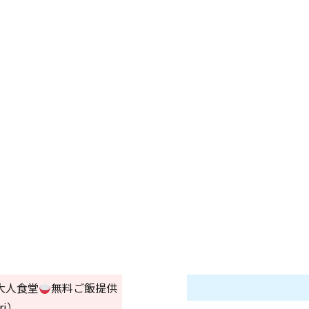
大人食堂
無料ご飯提供
i）