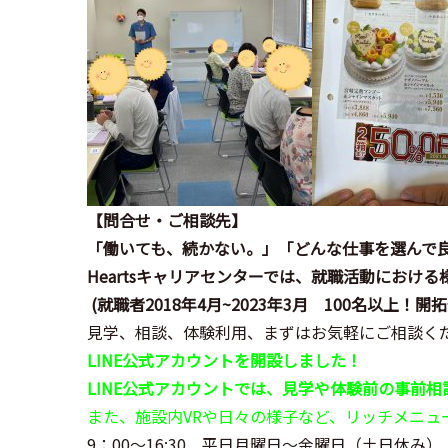
【問合せ・ご相談先】
「働いても、続かない。」「どんな仕事を選んで
Hearts
キャリアセンターでは、就職活動における
(
就職者
2018
年
4
月
~2023
年
3
月
100
名以上！開拓
見学、相談、体験利用、まずはお気軽にご相談く
LINE
公式アカウントを開設しました！
LINE
公式アカウントでは、見学や体験前の事前相
また、施設内VRや日々の様子など、リッチメニ
9：00～16:30 平日月曜日～金曜日（土日休み）