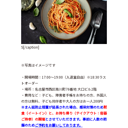
S[/caption]
※写真はイメージです
・開場時間：17:00〜19:00（入退室自由）※18:30ラス
トオーダー
・場所：名古屋市西区南川町76番地 大口ビル2階
・費用など：子ども、障害者手帳をお持ちの方、外国人
の方は無料、子ども同伴者や大人の方はお一人200円
※まん延防止措置が延長された場合、感染対策のため
黙
食（イートイン）と、お持ち帰り（テイクアウト：容器
ご持参）の開催
とさせていただきます。事前に人数の把
握のため
ご予約をお願いしております。