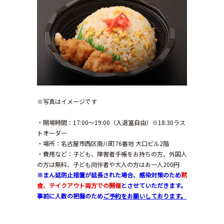
※写真はイメージです
・開場時間：17:00〜19:00（入退室自由）※18:30ラス
トオーダー
・場所：名古屋市西区南川町76番地 大口ビル2階
・費用など：子ども、障害者手帳をお持ちの方、外国人
の方は無料、子ども同伴者や大人の方はお一人200円
※まん延防止措置が延長された場合、感染対策のため
黙
食、テイクアウト両方での開催
とさせていただきます。
事前に人数の把握のため
ご予約をお願いしております。