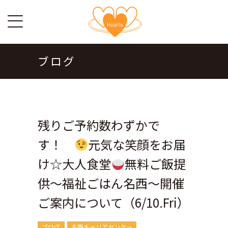
ブログ
残りご予約数わずかで
す！
元気な笑顔をお届
け☆大人食堂
無料ご飯提
供～福祉ごはん名西～開催
ご案内について（6/10.Fri）
ブログ
名西キャリアセンター