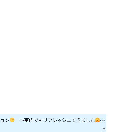
ョン
～室内でもリフレッシュできました
～
»